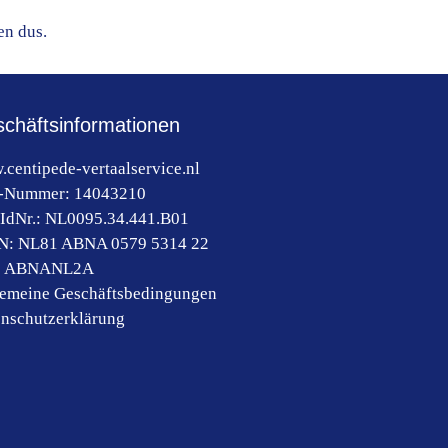
en dus.
chäftsinformationen
centipede-vertaalservice.nl
-Nummer:
14043210
IdNr.:
NL0095.34.441.B01
N: NL81 ABNA 0579 5314 22
:
ABNANL2A
gemeine Geschäftsbedingungen
nschutzerklärung