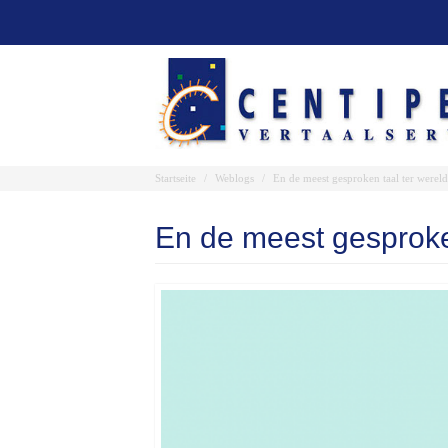
Direkt
zum
Inhalt
Startseite
Weblogs
En de meest gesproken taal ter werel
En de meest gesproke