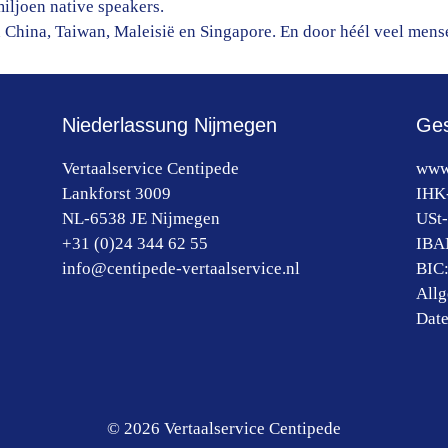
iljoen native speakers.
 China, Taiwan, Maleisië en Singapore. En door héél veel mens
Niederlassung Nijmegen
Ges
Vertaalservice Centipede
www.
Lankforst 3009
IHK
NL-6538 JE
Nijmegen
USt-
+31 (0)24 344 62 55
IBA
info@centipede-vertaalservice.nl
BIC
All
Date
© 2026 Vertaalservice Centipede