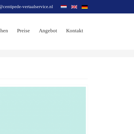
@centipede-vertaalservice.nl
chen
Preise
Angebot
Kontakt