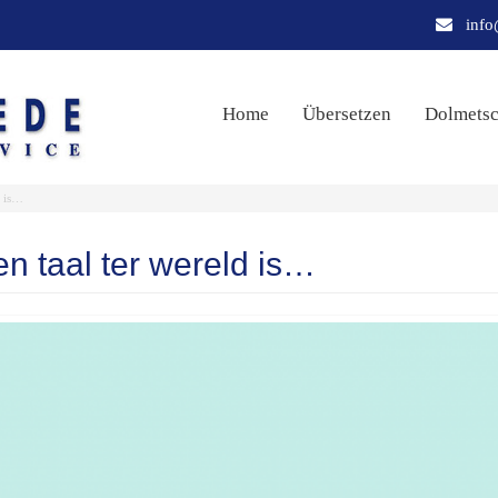
info
Home
Übersetzen
Dolmets
d is…
n taal ter wereld is…