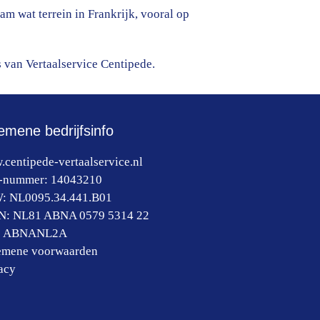
 wat terrein in Frankrijk, vooral op
s van Vertaalservice Centipede.
emene bedrijfsinfo
centipede-vertaalservice.nl
-nummer:
14043210
W:
NL0095.34.441.B01
N: NL81 ABNA 0579 5314 22
:
ABNANL2A
emene voorwaarden
acy