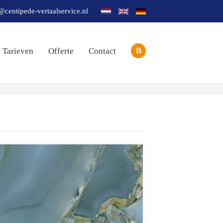
@centipede-vertaalservice.nl
B
Tarieven
Offerte
Contact