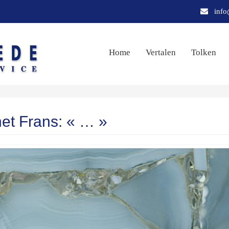
info
Home
Vertalen
Tolken
het Frans: « … »