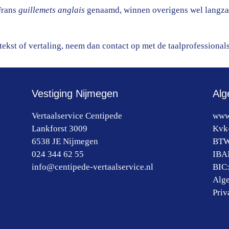
Frans
guillemets anglais
genaamd, winnen overigens wel langzaam
 tekst of vertaling, neem dan contact op met de taalprofessional
Vestiging Nijmegen
Alg
Vertaalservice Centipede
www.
Lankforst 3009
Kvk
6538 JE
Nijmegen
BT
024 344 62 55
IBA
info@centipede-vertaalservice.nl
BIC
Alg
Priv